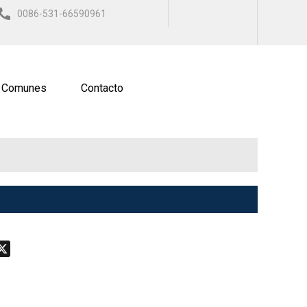
0086-531-66590961
ISH
العربية
ESPAÑOL
 Comunes
Contacto
don
hatsApp
X