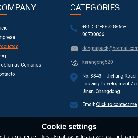
COMPANY
CATEGORIES
+86 531-88738866-
icio
88738866
mpresa
roductos
dongtaipack@hotmail.co
log
karengong520
roblemas Comunes
ontacto
No. 3843，Jichang Road,
Lingang Development Zon
Jinan, Shangdong
Email:
Click to contact me
Cookie settings
ible experience. They also allow us to analyze user behavior in