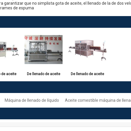
ra garantizar que no
simplista
gota de aceite
,
el llenado de la
de dos vel
rrames
de espuma
 de aceite
De llenado de aceite
De llenado de aceite
máquina
de la máquina
de la máquina
Máquina de llenado de líquido
Aceite comestible máquina de llen