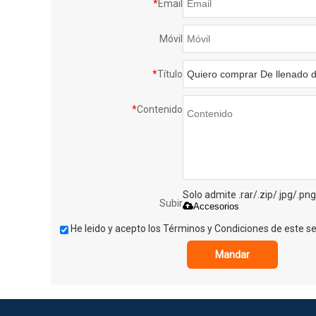
*
Email
Móvil
*
Título
*
Contenido
Solo admite .rar/.zip/.jpg/.pn
Subir
Accesorios
He leido y acepto los Términos y Condiciones de este ser
Mandar