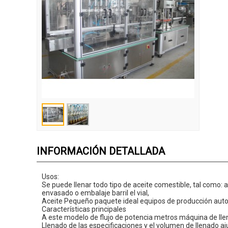
INFORMACIÓN DETALLADA
Usos:
Se puede
llenar
todo tipo de aceite
comestible, tal como
:
a
envasado
o embalaje
barril
el
vial
,
Aceite
Pequeño
paquete ideal
equipos de producción
aut
Características
principales
A
este
modelo de flujo de
potencia
metros
máquina de ll
Llenado de
las especificaciones
y el volumen
de llenado aj