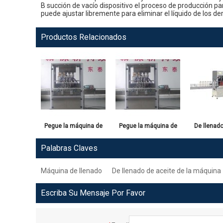
B
succión
de vacío
dispositivo
el proceso de producción
pa
puede ajustar libremente
para eliminar
el líquido de los
de
Productos Relacionados
Pegue la máquina de
Pegue la máquina de
De llenado
llenado
llenado
de la 
Palabras Claves
Máquina de llenado
De llenado de aceite de la máquina
Escriba Su Mensaje Por Favor